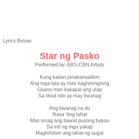
Lyrics Below:
Star ng Pasko
Performed by: ABS-CBN Artists
Kung kailan pinakamadilim
Ang mga tala ay mas nagniningning
Gaano man kakapal ang ulap
Sa likod nito ay may liwanag
Ang liwanag na ito
Nasa ‘ting lahat
Mas sinag ang bawat pusong bukas
Sa init ng mga yakap
Maghihilom ang lahat ng sugat