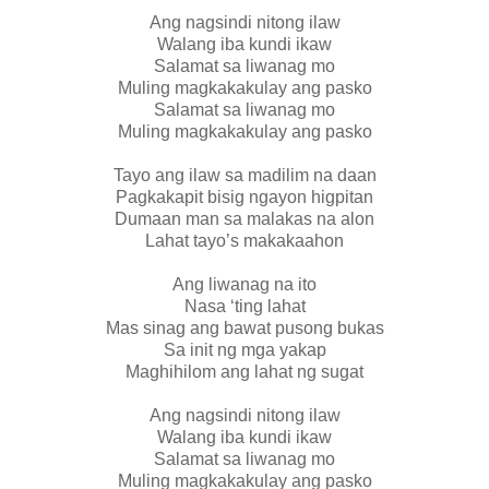
Ang nagsindi nitong ilaw
Walang iba kundi ikaw
Salamat sa liwanag mo
Muling magkakakulay ang pasko
Salamat sa liwanag mo
Muling magkakakulay ang pasko
Tayo ang ilaw sa madilim na daan
Pagkakapit bisig ngayon higpitan
Dumaan man sa malakas na alon
Lahat tayo’s makakaahon
Ang liwanag na ito
Nasa ‘ting lahat
Mas sinag ang bawat pusong bukas
Sa init ng mga yakap
Maghihilom ang lahat ng sugat
Ang nagsindi nitong ilaw
Walang iba kundi ikaw
Salamat sa liwanag mo
Muling magkakakulay ang pasko